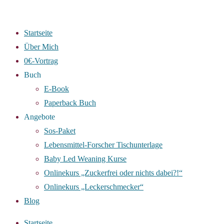
Zum
Inhalt
Startseite
springen
Über Mich
0€-Vortrag
Buch
E-Book
Paperback Buch
Angebote
Sos-Paket
Lebensmittel-Forscher Tischunterlage
Baby Led Weaning Kurse
Onlinekurs „Zuckerfrei oder nichts dabei?!“
Onlinekurs „Leckerschmecker“
Blog
Startseite